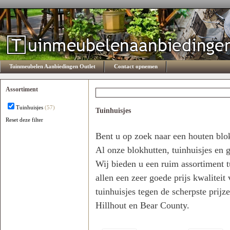
Tuinmeubelen Aanbiedingen Outlet
Contact opnemen
Assortiment
Tuinhuisjes
(57)
Tuinhuisjes
Reset deze filter
Er is geen optie beschikbaar
Bent u op zoek naar een houten blok
Al onze blokhutten, tuinhuisjes en g
Wij bieden u een ruim assortiment t
allen een zeer goede prijs kwaliteit
tuinhuisjes tegen de scherpste prij
Hillhout en Bear County.