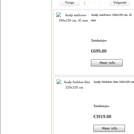
Vorige
1
2
3
4
5
Volgende
Azalp aanbouw 160x230 cm, 45
mm
Tuinhuisjes
€699.00
Azalp blokhut Alm 320x320 cm
Tuinhuisjes
€3919.00