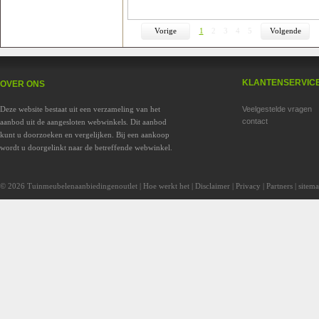
Vorige
1
2
3
4
5
Volgende
KLANTENSERVIC
OVER ONS
Deze website bestaat uit een verzameling van het
Veelgestelde vragen
contact
aanbod uit de aangesloten webwinkels. Dit aanbod
kunt u doorzoeken en vergelijken. Bij een aankoop
wordt u doorgelinkt naar de betreffende webwinkel.
© 2026 Tuinmeubelenaanbiedingenoutlet |
Hoe werkt het
|
Disclaimer
|
Privacy
|
Partners
|
sitem