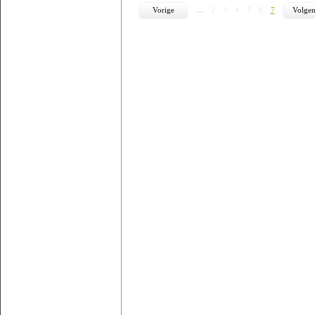
Vorige
...
2
3
4
5
6
7
Volge