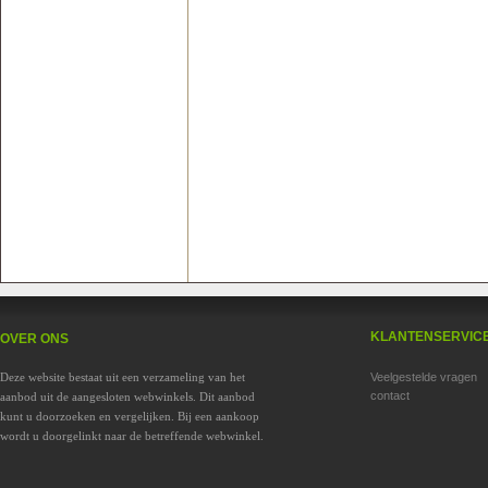
KLANTENSERVIC
OVER ONS
Deze website bestaat uit een verzameling van het
Veelgestelde vragen
contact
aanbod uit de aangesloten webwinkels. Dit aanbod
kunt u doorzoeken en vergelijken. Bij een aankoop
wordt u doorgelinkt naar de betreffende webwinkel.