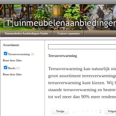
Tuinmeubelen Aanbiedingen Outlet
Contact opnemen
Assortiment
Terrasverwarming
(3)
Terrasverwarming
Reset deze filter
Terrasverwarming kan natuurlijk ni
Burda
(3)
Reset deze filter
groot assortiment terresverwarminge
terrasverwarming kunt kiezen. Wij 
staande terrasverwarming en heatstr
tot wel meer dan 90% meer rendeme
Vorige
...
2
3
4
5
6
7
Volge